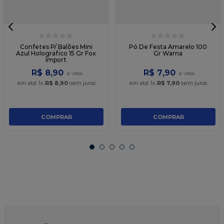
☆
☆
☆
☆
☆
☆
☆
☆
☆
☆
Confetes P/ Balões Mini
Pó De Festa Amarelo 100
Azul Holografico 15 Gr Fox
Gr Warna
Import
R$
8
,
90
R$
7
,
90
em até
1
x
R$
8
,
90
sem juros
em até
1
x
R$
7
,
90
sem juros
COMPRAR
COMPRAR