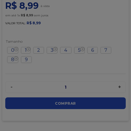
9
º
caixa kraft
R$
8
,
99
10
º
chocolate
em até
1
x
R$
8
,
99
sem juros
R$
8
,
99
VALOR TOTAL:
Tamanho
0
1
2
3
4
5
6
7
8
9
-
+
1
COMPRAR