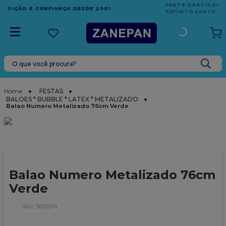
FRETE GRÁTIS
EM COMPRAS ACIMA DE R$1.000,00 PARA O
ESPÍRITO SANTO
O que você procura?
TERMOS MAIS BUSCADOS
1
º
caixa
FESTAS
BALOES * BUBBLE * LATEX * METALIZADO
2
º
leite condensado
Balao Numero Metalizado 76cm Verde
3
º
vela
4
º
top harald
5
º
bala
Balao Numero Metalizado 76cm
6
º
sacola
Verde
7
º
vabene
:
588534
8
º
granulado