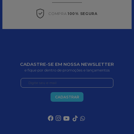
Mini Balão Met. C/ Vareta
Rosa N°9 19 Cm
Balao 16 Cromado 25 Un
(29002761) Sempertex
Festball
R$
5
,
00
em até
1
x
R$
5
,
00
sem juros
R$
39
,
90
em até
1
x
R$
39
,
90
sem juros
COMPRAR
COMPRAR