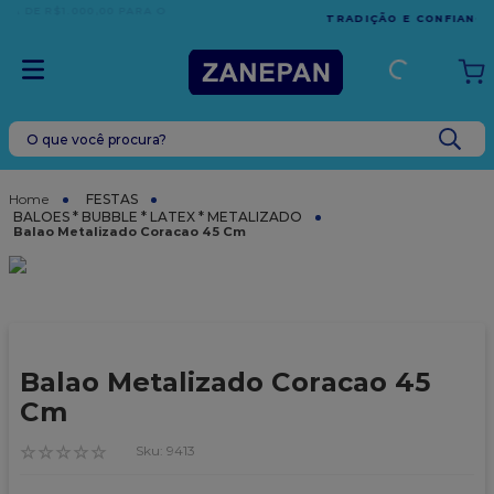
TRADIÇÃO E CONFIANÇA DESDE 2001
O que você procura?
TERMOS MAIS BUSCADOS
1
º
leite condensado
FESTAS
BALOES * BUBBLE * LATEX * METALIZADO
2
º
caixa
Balao Metalizado Coracao 45 Cm
3
º
vela
4
º
top harald
5
º
vabene
Balao Metalizado Coracao 45
6
º
granulado
Cm
7
º
sacola
☆
☆
☆
☆
☆
:
9413
8
º
bala