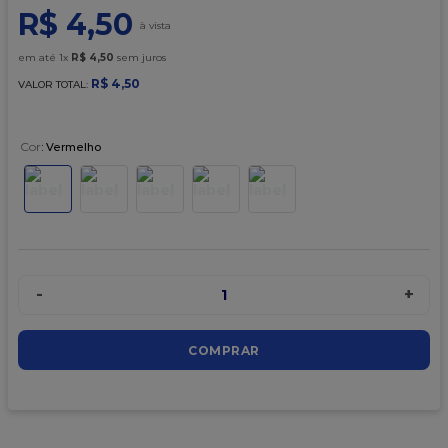
9
º
caixa kraft
R$
4
,
50
10
º
chocolate
em até
1
x
R$
4
,
50
sem juros
R$
4
,
50
VALOR TOTAL:
Cor
:
Vermelho
-
+
1
COMPRAR