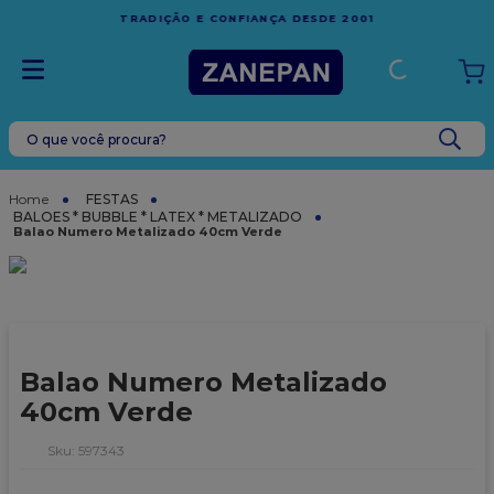
FRETE GRÁTIS
EM COMPRAS ACIMA DE R$1.000,00 PARA O
ESPÍRITO SANTO
O que você procura?
TERMOS MAIS BUSCADOS
1
º
leite condensado
FESTAS
BALOES * BUBBLE * LATEX * METALIZADO
2
º
caixa
Balao Numero Metalizado 40cm Verde
3
º
top harald
4
º
vela
5
º
bala
Balao Numero Metalizado
6
º
granulado
40cm Verde
7
º
vabene
:
597343
8
º
sacola