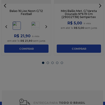
Balao 16 Liso Neon C/ 12
Mini Balão Met. C/ Vareta
Festball
Dourado N°6 19 Cm
(29002738) Sempertex
R$
5
,
00
em até
1
x
R$
5
,
00
sem juros
R$
21
,
90
em até
1
x
R$
21
,
90
sem juros
COMPRAR
COMPRAR
ENTREGA PARA 
TODO O BRASIL