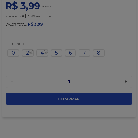
9
º
caixa kraft
R$
3
,
99
10
º
chocolate
em até
1
x
R$
3
,
99
sem juros
R$
3
,
99
VALOR TOTAL:
Tamanho
0
2
4
5
6
7
8
-
+
1
COMPRAR