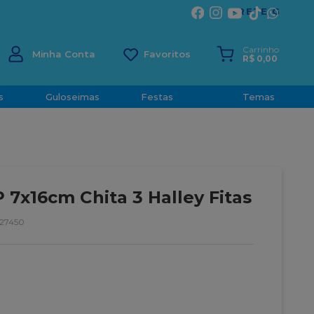
ÍRITO SANTO
Carrinho
Minha Conta
R$
0
,
00
s
Guloseimas
Festas
Temas
 7x16cm Chita 3 Halley Fitas
27450