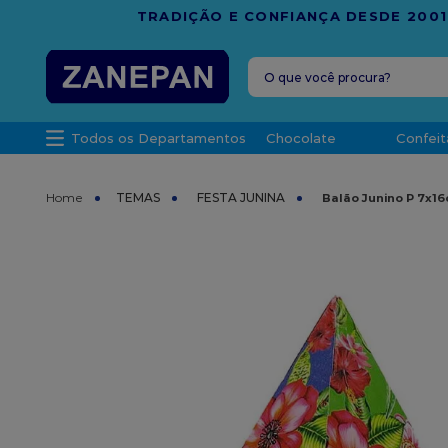
FRETE G
O que você procura?
TERMOS MAIS 
Todos os Departamentos
Chocolate
Confeit
1
º
caixa
2
º
leite con
TEMAS
FESTA JUNINA
Balão Junino P 7x16
3
º
vela
4
º
top haral
5
º
bala
6
º
sacola
7
º
vabene
8
º
granulad
9
º
caixa kraf