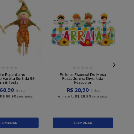
☆
☆
☆
☆
☆
☆
☆
☆
☆
☆
M
ite Espantalho
Enfeite Especial De Mesa
o Vareta Sortida 93
Festa Junina Divertida
m Brfesta
Festcolor
68
,
90
R$
28
,
90
R$
68
,
90
sem juros
em até
1
x
R$
28
,
90
sem juros
COMPRAR
COMPRAR