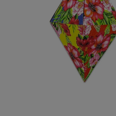
10
º
chocolate