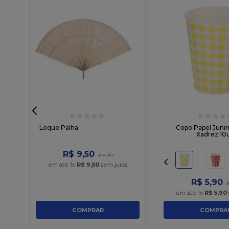
☆
☆
☆
☆
☆
☆
☆
☆
☆
ola
Leque Palha
Copo Papel Juni
Xadrez 10
R$
9
,
50
em até
1
x
R$
9
,
50
sem juros
R$
5
,
90
em até
1
x
R$
5
,
90
COMPRAR
COMPRA