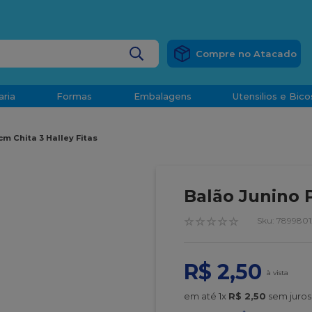
RÁTIS
EM COMPRAS ACIMA DE R$ 1.000,00 PARA O ESP
BUSCADOS
aria
Formas
Embalagens
Utensilios e Bico
densado
cm Chita 3 Halley Fitas
d
Balão Junino P
☆
☆
☆
☆
☆
:
7899801
R$
2
,
50
o
t
em até
1
x
R$
2
,
50
sem juros