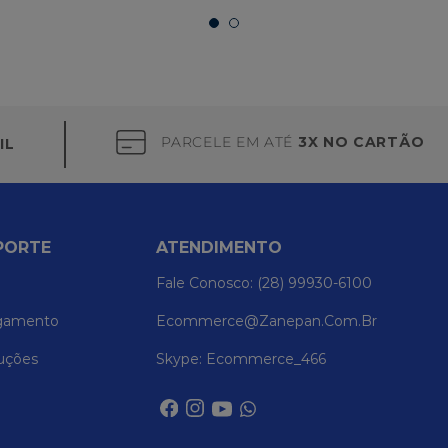
PARCELE EM ATÉ
3X NO CARTÃO
IL
PORTE
ATENDIMENTO
Fale Conosco: (28) 99930-6100
gamento
Ecommerce@zanepan.com.br
uções
Skype: Ecommerce_466