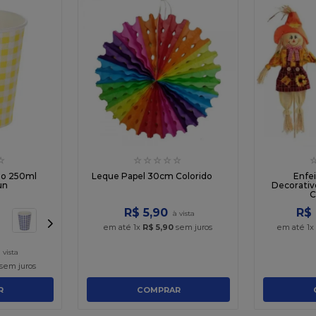
☆
☆
☆
☆
☆
☆
no 250ml
Leque Papel 30cm Colorido
Enfe
un
Decorativ
C
R$
5
,
90
R$
em até
1
x
R$
5
,
90
sem juros
em até
1
x
sem juros
R
COMPRAR