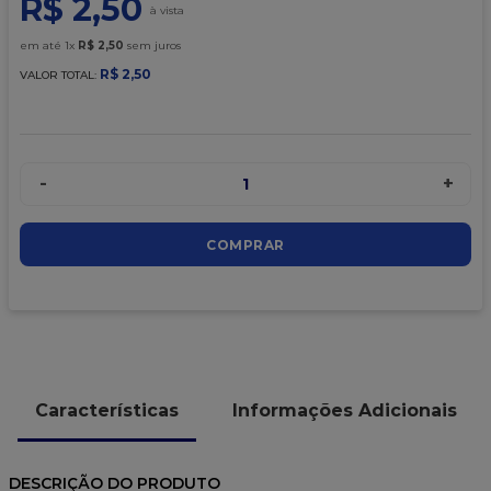
R$
2
,
50
9
º
caixa kraft
10
º
sacola
em até
1
x
R$
2
,
50
sem juros
R$
2
,
50
VALOR TOTAL:
-
+
1
COMPRAR
Características
Informações Adicionais
DESCRIÇÃO DO PRODUTO