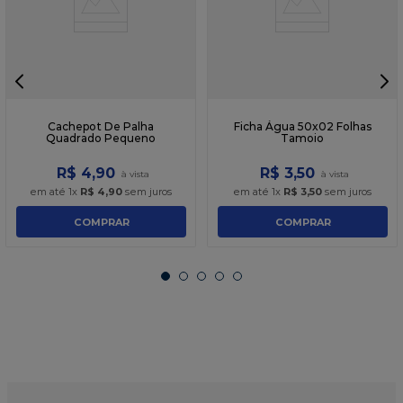
Cachepot De Palha
Ficha Água 50x02 Folhas
Quadrado Pequeno
Tamoio
R$
4
,
90
R$
3
,
50
em até
1
x
R$
4
,
90
sem juros
em até
1
x
R$
3
,
50
sem juros
COMPRAR
COMPRAR