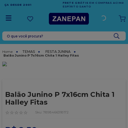
FRETE GRÁTIS
EM COMPRAS ACIMA DE R$1.000,00 PARA O
ESPÍRITO SANTO
O que você procura?
TERMOS MAIS BUSCADOS
1
º
vela
TEMAS
FESTA JUNINA
Balão Junino P 7x16cm Chita 1 Halley Fitas
2
º
leite condensado
3
º
top harald
4
º
bala
5
º
chocolate
Balão Junino P 7x16cm Chita 1
6
º
granulado
Halley Fitas
7
º
vabene
☆
☆
☆
☆
☆
:
7898466318172
8
º
caixa