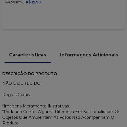
9
º
caixa kraft
R$
19
,
90
VALOR TOTAL:
10
º
chocolate
Características
Informações Adicionais
DESCRIÇÃO DO PRODUTO
NÃO É DE TECIDO
Regras Gerais
*Imagens Meramente Ilustrativas.
*Podendo Conter Alguma Diferença Em Sua Tonalidade. Os
Objetos Que Ambientam As Fotos Não Acompanham O
Produto.