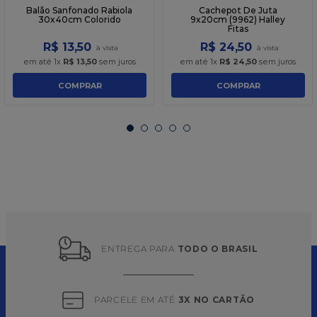
Balão Sanfonado Rabiola
Cachepot De Juta
30x40cm Colorido
9x20cm (9962) Halley
Fitas
R$
13
,
50
R$
24
,
50
em até
1
x
R$
13
,
50
sem juros
em até
1
x
R$
24
,
50
sem juros
COMPRAR
COMPRAR
ENTREGA PARA 
TODO O BRASIL
PARCELE EM ATÉ 
3X NO CARTÃO