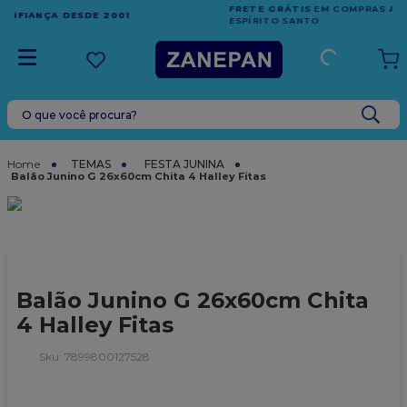
FRETE GRÁTIS
EM COMPRAS ACIMA DE R$1.000,00 PARA O
ESPÍRITO SANTO
O que você procura?
TERMOS MAIS BUSCADOS
1
º
caixa
TEMAS
FESTA JUNINA
Balão Junino G 26x60cm Chita 4 Halley Fitas
2
º
leite condensado
3
º
vela
4
º
top harald
5
º
bala
Balão Junino G 26x60cm Chita
6
º
sacola
4 Halley Fitas
7
º
vabene
:
7899800127528
8
º
granulado