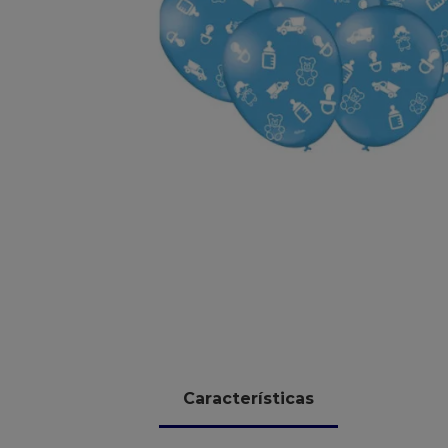
10
º
chocolate
Características