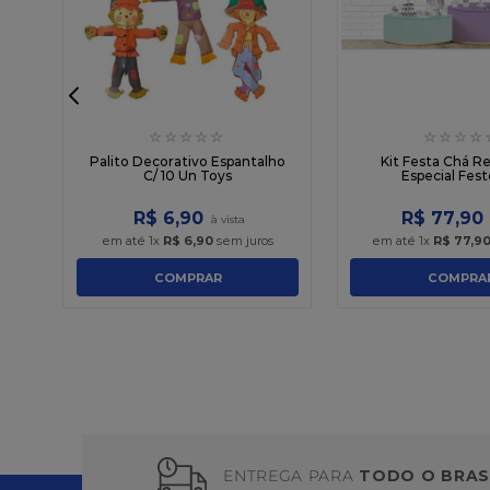
☆
☆
☆
☆
☆
☆
☆
☆
☆
o
Palito Decorativo Espantalho
Kit Festa Chá R
C/ 10 Un Toys
Especial Fest
R$
6
,
90
R$
77
,
90
em até
1
x
R$
6
,
90
sem juros
em até
1
x
R$
77
,
9
COMPRAR
COMPRA
ENTREGA PARA
TODO O BRAS