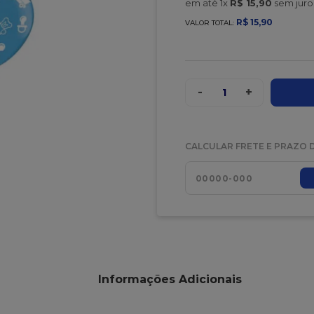
em até
1
x
R$
15
,
90
sem juro
R$
15
,
90
VALOR TOTAL:
-
+
1
CALCULAR FRETE E PRAZO 
Informações Adicionais