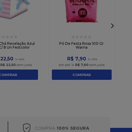
☆
☆
☆
☆
☆
☆
☆
☆
☆
☆
F
Chá Revelação Azul
Pó De Festa Rosa 100 Gr
C/ 8 Un Festcolor
Warna
22
,
50
R$
7
,
90
x
R$
22
,
50
sem juros
em até
1
x
R$
7
,
90
sem juros
COMPRAR
COMPRAR
COMPRA
100% SEGURA