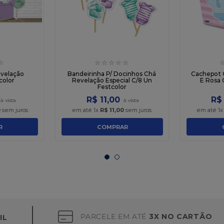
☆
☆
☆
☆
☆
☆
evelação
Bandeirinha P/ Docinhos Chá
Cachepot 
color
Revelação Especial C/8 Un
E Rosa 
Festcolor
R$
11
,
00
R$
0
sem juros
em até
1
x
R$
11
,
00
sem juros
em até
1
R
COMPRAR
PARCELE EM ATÉ
3X NO CARTÃO
IL