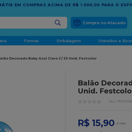
 O ESPÍRITO SANTO
BUSCADOS
aria
Formas
Embalagens
Utensilios e Bico
densado
alão Decorado Baby Azul Claro C/ 25 Unid. Festcolor
d
Balão Decorad
Unid. Festcolo
o
☆
☆
☆
☆
☆
:
789934
R$
15
,
90
t