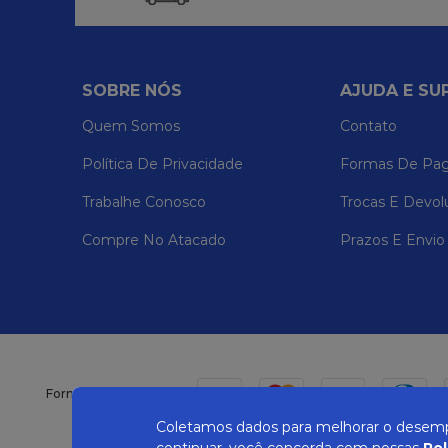
SOBRE NÓS
AJUDA E SU
Quem Somos
Contato
Política De Privacidade
Formas De Pa
Trabalhe Conosco
Trocas E Devol
Compre No Atacado
Prazos E Envio
Formas de pagamento
Coletamos dados para melhorar o desempe