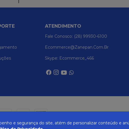
PORTE
ATENDIMENTO
Fale Conosco: (28) 99930-6100
gamento
Ecommerce@zanepan.com.br
uções
Skype: Ecommerce_466
nho e segurança do site, atém de personalizar conteúdo e anú