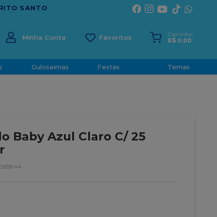
Carrinho
Minha Conta
R$
0
,
00
s
Guloseimas
Festas
Temas
o Baby Azul Claro C/ 25
r
8565844