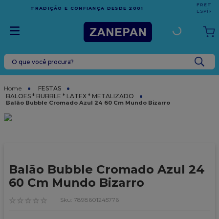
FRETE GRÁTIS
EM COMPRAS ACIMA DE R$1.000,00 PARA O
ESPÍRITO SANTO
O que você procura?
TERMOS MAIS BUSCADOS
1
º
leite condensado
FESTAS
BALOES * BUBBLE * LATEX * METALIZADO
2
º
caixa
Balão Bubble Cromado Azul 24 60 Cm Mundo Bizarro
3
º
top harald
4
º
vela
5
º
bala
Balão Bubble Cromado Azul 24
6
º
granulado
60 Cm Mundo Bizarro
7
º
vabene
☆
☆
☆
☆
☆
:
7898601245776
8
º
sacola