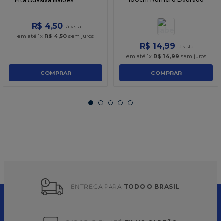
Fita Adesiva Balões
Balao Metalizado 40pol
100cm Numero Dourado
R$
4
,
50
em até
1
x
R$
4
,
50
sem juros
R$
14
,
99
em até
1
x
R$
14
,
99
sem juros
COMPRAR
COMPRAR
ENTREGA PARA 
TODO O BRASIL