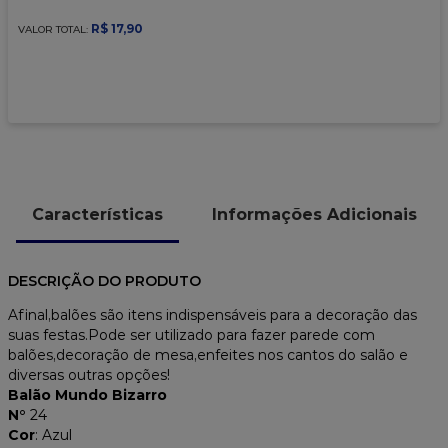
9
º
caixa kraft
R$
17
,
90
VALOR TOTAL:
10
º
chocolate
Características
Informações Adicionais
DESCRIÇÃO DO PRODUTO
Afinal,balões são itens indispensáveis para a decoração das
suas festas.Pode ser utilizado para fazer parede com
balões,decoração de mesa,enfeites nos cantos do salão e
diversas outras opções!
Balão
Mundo Bizarro
N°
24
Cor
: Azul