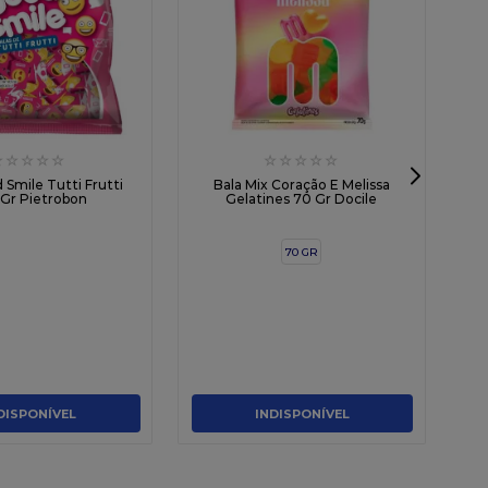
☆
☆
☆
☆
☆
☆
☆
☆
☆
☆
 Smile Tutti Frutti
Bala Mix Coração E Melissa
Gr Pietrobon
Gelatines 70 Gr Docile
70 GR
DISPONÍVEL
INDISPONÍVEL