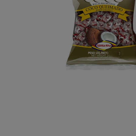
10
º
chocolate