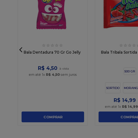
☆
☆
☆
☆
☆
☆
☆
☆
☆
gr
Bala Dentadura 70 Gr Go Jelly
Bala Tribala Sortid
R$
4
,
50
500 GR
em até
1
x
R$
4
,
50
sem juros
SORTIDO
MORANG
R$
14
,
99
em até
1
x
R$
14
,
9
COMPRAR
COMPRA