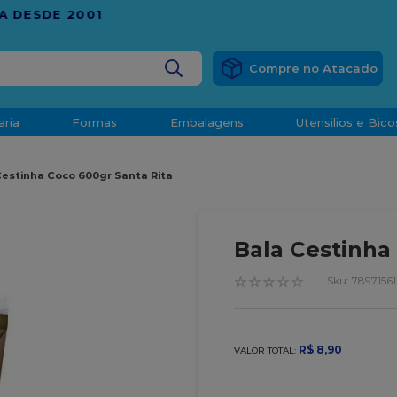
RÁTIS
EM COMPRAS ACIMA DE R$ 1.000,00 PARA O ESP
BUSCADOS
aria
Formas
Embalagens
Utensilios e Bico
densado
Cestinha Coco 600gr Santa Rita
d
Bala Cestinha
☆
☆
☆
☆
☆
:
7897156
o
R$
8
,
90
VALOR TOTAL:
t