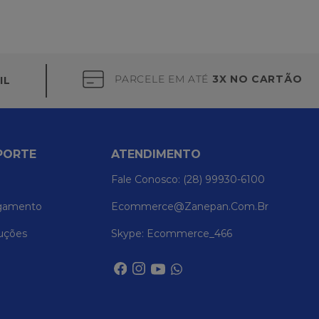
PARCELE EM ATÉ
3X NO CARTÃO
IL
PORTE
ATENDIMENTO
Fale Conosco: (28) 99930-6100
gamento
Ecommerce@zanepan.com.br
uções
Skype: Ecommerce_466