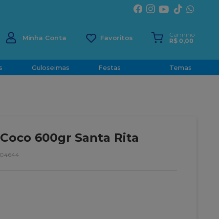
ÍRITO SANTO
Carrinho
Minha Conta
R$
0
,
00
s
Guloseimas
Festas
Temas
 Coco 600gr Santa Rita
104644