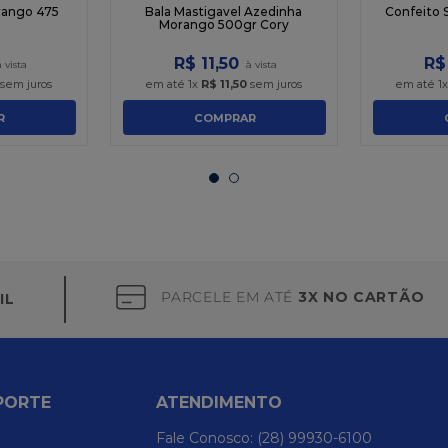
rango 475
Bala Mastigavel Azedinha
Confeito 
Morango 500gr Cory
R$
11
,
50
R$
sem juros
em até
1
x
R$
11
,
50
sem juros
em até
1
R
COMPRAR
PARCELE EM ATÉ
3X NO CARTÃO
IL
PORTE
ATENDIMENTO
Fale Conosco: (28) 99930-6100