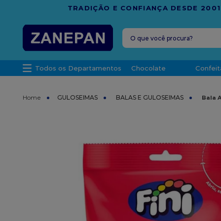
FRETE G
O que você procura?
TERMOS MAIS 
Todos os Departamentos
Chocolate
Confeit
1
º
leite con
2
º
caixa
GULOSEIMAS
BALAS E GULOSEIMAS
Bala A
3
º
vela
4
º
top haral
5
º
vabene
6
º
granulad
7
º
sacola
8
º
bala
9
º
caixa kraf