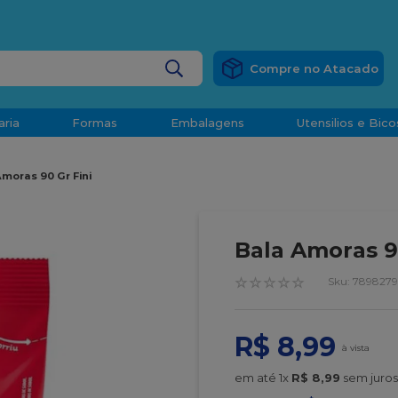
RÁTIS
EM COMPRAS ACIMA DE R$ 1.000,00 PARA O ESP
BUSCADOS
aria
Formas
Embalagens
Utensilios e Bico
densado
moras 90 Gr Fini
d
Bala Amoras 9
☆
☆
☆
☆
☆
:
7898279
o
R$
8
,
99
t
em até
1
x
R$
8
,
99
sem juros