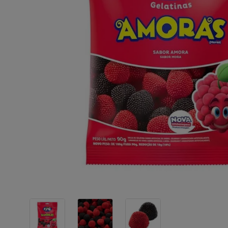
10
º
chocolate