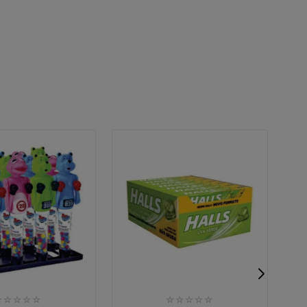
☆
☆
☆
☆
☆
☆
☆
☆
☆
☆