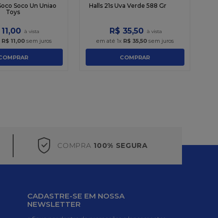
Soco Soco Un Uniao
Halls 21s Uva Verde 588 Gr
Toys
11
,
00
R$
35
,
50
x
R$
11
,
00
sem juros
em até
1
x
R$
35
,
50
sem juros
COMPRAR
COMPRAR
COMPRA
100% SEGURA
CADASTRE-SE EM NOSSA
NEWSLETTER