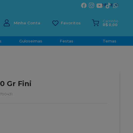
ÍRITO SANTO
Carrinho
Minha Conta
R$
0
,
00
s
Guloseimas
Festas
Temas
0 Gr Fini
790431