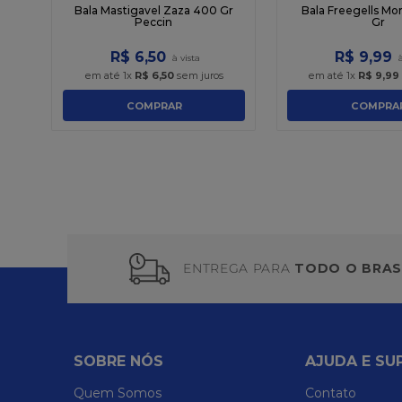
Bala Mastigavel Zaza 400 Gr
Bala Freegells Mo
Peccin
Gr
R$
6
,
50
R$
9
,
99
em até
1
x
R$
6
,
50
sem juros
em até
1
x
R$
9
,
99
COMPRAR
COMPRA
ENTREGA PARA
TODO O BRAS
SOBRE NÓS
AJUDA E SU
Quem Somos
Contato