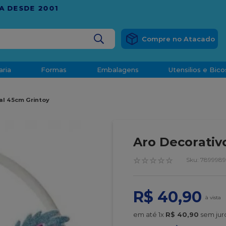
RÁTIS
EM COMPRAS ACIMA DE R$ 1.000,00 PARA O ESP
BUSCADOS
aria
Formas
Embalagens
Utensilios e Bico
densado
al 45cm Grintoy
d
Aro Decorativ
☆
☆
☆
☆
☆
:
7899989
R$
40
,
90
o
t
em até
1
x
R$
40
,
90
sem jur