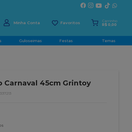
ÍRITO SANTO
Carrinho
Minha Conta
R$
0
,
00
s
Guloseimas
Festas
Temas
o Carnaval 45cm Grintoy
337213
os