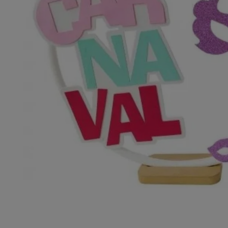
10
º
chocolate