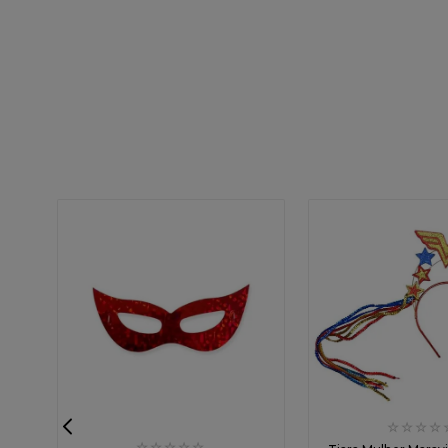
☆
☆
☆
☆
☆
☆
☆
☆
☆