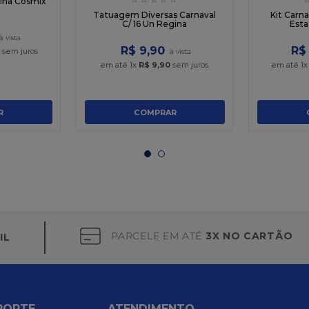
ilha Cosmix
Tatuagem Diversas Carnaval
Kit Carn
C/ 16 Un Regina
Esta
R$
9
,
90
R$
sem juros
em até
1
x
R$
9
,
90
sem juros
em até
1
R
COMPRAR
PARCELE EM ATÉ
3X NO CARTÃO
IL
PORTE
ATENDIMENTO