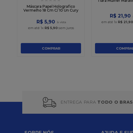
oxo
Tiara Mulher Marav
Máscara Papel Holografico
Vermelho 18 Cm C/ 10 Un Cury
R$
21
,
90
R$
5
,
90
em até
1
x
R$
21
,
90
em até
1
x
R$
5
,
90
sem juros
COMPRAR
COMPRA
ENTREGA PARA
TODO O BRAS
SOBRE NÓS
AJUDA E SU