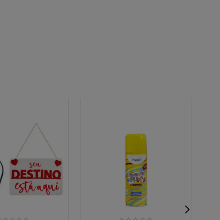
☆
☆
☆
☆
☆
☆
☆
☆
☆
☆