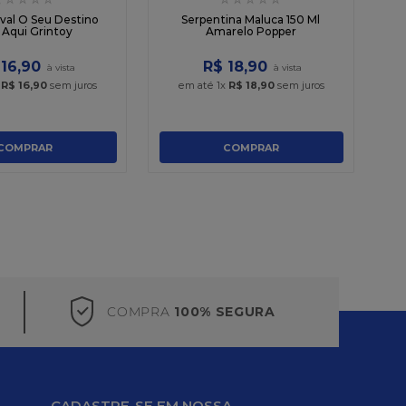
Ó
aval O Seu Destino
Serpentina Maluca 150 Ml
 Aqui Grintoy
Amarelo Popper
16
,
90
R$
18
,
90
x
R$
16
,
90
sem juros
em até
1
x
R$
18
,
90
sem juros
COMPRAR
COMPRAR
COMPRA
100% SEGURA
CADASTRE-SE EM NOSSA