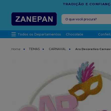
FRETE G
O que você procura?
TERMOS MAIS 
Todos os Departamentos
Chocolate
Confeit
1
º
caixa
2
º
leite con
TEMAS
CARNAVAL
Aro Decorativo Carnav
3
º
vela
4
º
top haral
5
º
bala
6
º
sacola
7
º
vabene
8
º
granulad
9
º
caixa kraf