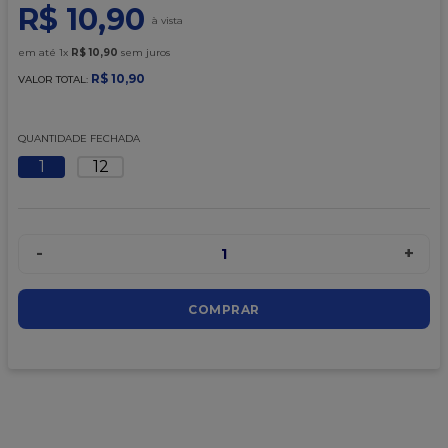
9
º
caixa kraft
R$
10
,
90
10
º
chocolate
em até
1
x
R$
10
,
90
sem juros
R$
10
,
90
VALOR TOTAL:
QUANTIDADE FECHADA
1
12
-
+
1
COMPRAR