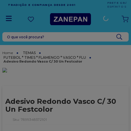
FRETE GRÁTIS
EM COMPRAS ACIMA DE R$1.000,00 PARA O
ESPÍRITO SANTO
O que você procura?
TERMOS MAIS BUSCADOS
1
º
leite condensado
TEMAS
FUTEBOL * TIMES * FLAMENGO * VASCO * FLU
2
º
caixa
Adesivo Redondo Vasco C/ 30 Un Festcolor
3
º
vela
4
º
top harald
5
º
vabene
Adesivo Redondo Vasco C/ 30
6
º
sacola
Un Festcolor
7
º
granulado
:
7899348572101
8
º
bala