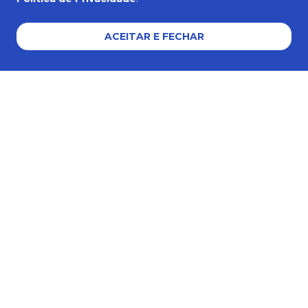
AJUDA E SUPORTE
ACEITAR E FECHAR
Formas de pagamento
Certificados e segurança