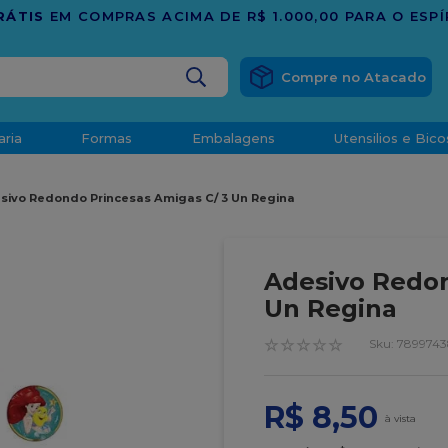
TRADIÇÃO E CONFIANÇA DESDE 2001
BUSCADOS
aria
Formas
Embalagens
Utensilios e Bico
densado
sivo Redondo Princesas Amigas C/ 3 Un Regina
d
Adesivo Redon
Un Regina
☆
☆
☆
☆
☆
:
789974
o
R$
8
,
50
t