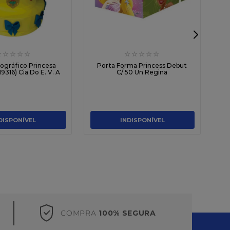
☆
☆
☆
☆
☆
☆
☆
☆
☆
☆
Pr
ográfico Princesa
Porta Forma Princess Debut
9316) Cia Do E. V. A
C/ 50 Un Regina
DISPONÍVEL
INDISPONÍVEL
COMPRA
100% SEGURA