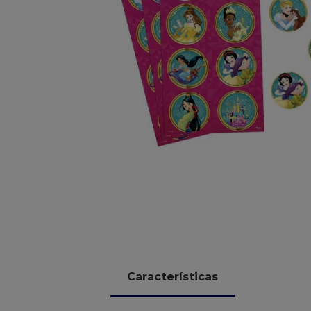
10
º
chocolate
Características