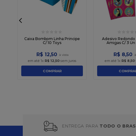
☆
☆
☆
☆
☆
☆
☆
☆
☆
s
Caixa Bombom Linha Principe
Adesivo Redondo 
C/ 10 Toys
Amigas C/ 3 Un
R$
12
,
50
R$
8
,
50
em até
1
x
R$
12
,
50
sem juros
em até
1
x
R$
8
,
50
COMPRAR
COMPRA
ENTREGA PARA
TODO O BRAS