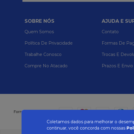
SOBRE NÓS
AJUDA E SU
Quem Somos
Contato
Política De Privacidade
Formas De Pa
Trabalhe Conosco
Trocas E Devol
Compre No Atacado
Prazos E Envio
Formas de pagamento
Coletamos dados para melhorar o desempe
continuar, você concorda com nossas
Pol