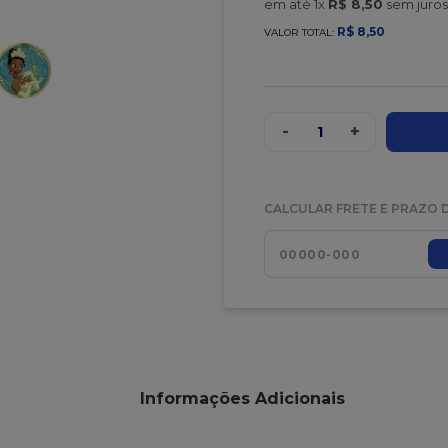
em até
1
x
R$
8
,
50
sem juros
R$
8
,
50
VALOR TOTAL:
-
+
1
CALCULAR FRETE E PRAZO 
Informações Adicionais