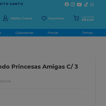
Carrinho
Minha Conta
R$
0
,
00
s
Guloseimas
Festas
Temas
do Princesas Amigas C/ 3
3858008