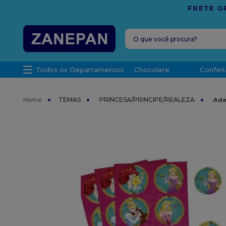
O que você procura?
TERMOS MAIS 
Todos os Departamentos
Chocolate
Confeit
1
º
leite con
2
º
caixa
TEMAS
PRINCESA/PRINCIPE/REALEZA
Ade
3
º
vela
4
º
top haral
5
º
vabene
6
º
sacola
7
º
granulad
8
º
bala
9
º
caixa kraf