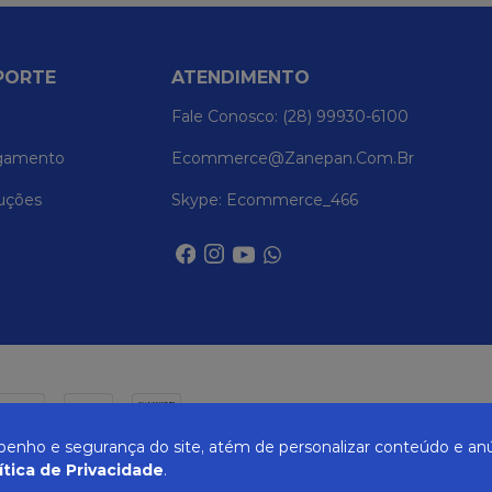
PORTE
ATENDIMENTO
Fale Conosco: (28) 99930-6100
gamento
Ecommerce@zanepan.com.br
uções
Skype: Ecommerce_466
nho e segurança do site, atém de personalizar conteúdo e anú
ítica de Privacidade
.