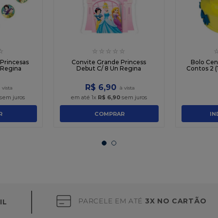
☆
☆
☆
☆
☆
☆
Princesas
Convite Grande Princess
Bolo Cen
 Regina
Debut C/ 8 Un Regina
Contos 2 (1
R$
6
,
90
sem juros
em até
1
x
R$
6
,
90
sem juros
R
COMPRAR
IN
PARCELE EM ATÉ
3X NO CARTÃO
IL