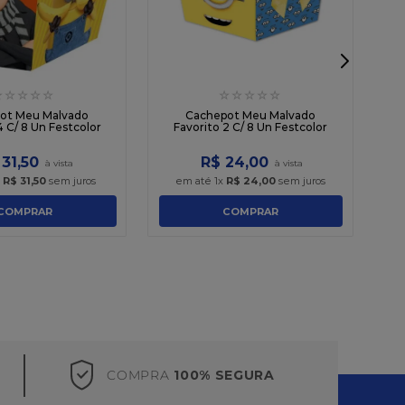
☆
☆
☆
☆
☆
☆
☆
☆
☆
☆
ot Meu Malvado
Cachepot Meu Malvado
4 C/ 8 Un Festcolor
Favorito 2 C/ 8 Un Festcolor
31
,
50
R$
24
,
00
x
R$
31
,
50
sem juros
em até
1
x
R$
24
,
00
sem juros
COMPRAR
COMPRAR
COMPRA
100% SEGURA