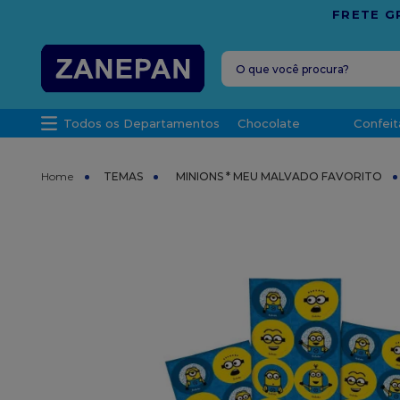
O que você procura?
TERMOS MAIS 
Todos os Departamentos
Chocolate
Confeit
1
º
leite con
2
º
caixa
TEMAS
MINIONS * MEU MALVADO FAVORITO
3
º
top haral
4
º
vela
5
º
bala
6
º
sacola
7
º
vabene
8
º
granulad
9
º
caixa kraf