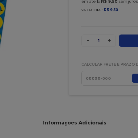
em até
1
x
R$
9
,
50
sem juros
R$
9
,
50
VALOR TOTAL:
-
+
1
CALCULAR FRETE E PRAZO 
Informações Adicionais