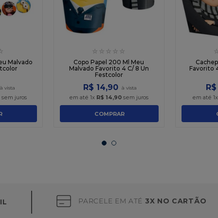
☆
☆
☆
☆
☆
☆
Meu Malvado
Copo Papel 200 Ml Meu
Cachep
tcolor
Malvado Favorito 4 C/ 8 Un
Favorito 
Festcolor
R$
14
,
90
R$
sem juros
em até
1
x
R$
14
,
90
sem juros
em até
1
R
COMPRAR
PARCELE EM ATÉ
3X NO CARTÃO
IL