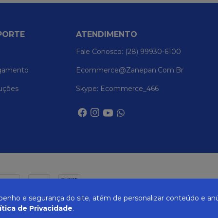
PORTE
ATENDIMENTO
Fale Conosco: (28) 99930-6100
gamento
Ecommerce@zanepan.com.br
uções
Skype: Ecommerce_466
nho e segurança do site, atém de personalizar conteúdo e anú
ítica de Privacidade
.