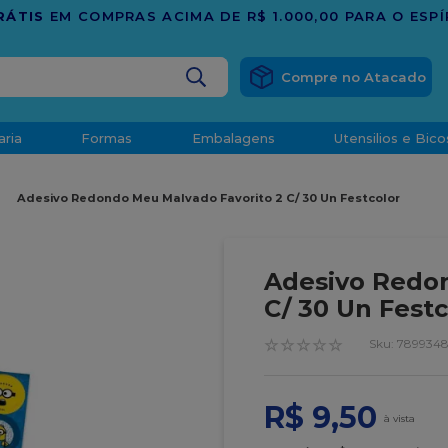
TRADIÇÃO E CONFIANÇA DESDE 2001
BUSCADOS
aria
Formas
Embalagens
Utensilios e Bico
densado
Adesivo Redondo Meu Malvado Favorito 2 C/ 30 Un Festcolor
d
Adesivo Redon
C/ 30 Un Festc
☆
☆
☆
☆
☆
:
7899348
o
R$
9
,
50
t