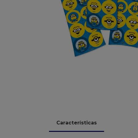
10
º
chocolate
Características