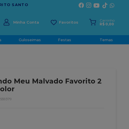
Carrinho
Minha Conta
R$
0
,
00
s
Guloseimas
Festas
Temas
do Meu Malvado Favorito 2
olor
559379