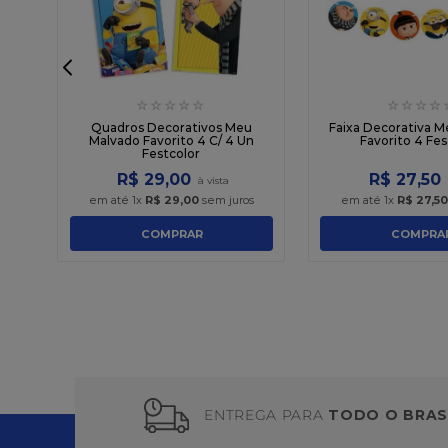
☆
☆
☆
☆
☆
☆
☆
☆
☆
do
Quadros Decorativos Meu
Faixa Decorativa 
Malvado Favorito 4 C/ 4 Un
Favorito 4 Fes
Festcolor
R$
29
,
00
R$
27
,
50
em até
1
x
R$
29
,
00
sem juros
em até
1
x
R$
27
,
50
COMPRAR
COMPRA
ENTREGA PARA
TODO O BRAS