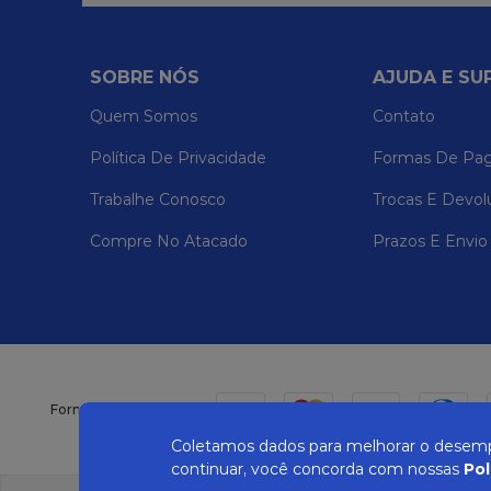
SOBRE NÓS
AJUDA E SU
Quem Somos
Contato
Política De Privacidade
Formas De Pa
Trabalhe Conosco
Trocas E Devol
Compre No Atacado
Prazos E Envio
Formas de pagamento
Coletamos dados para melhorar o desempe
continuar, você concorda com nossas
Pol