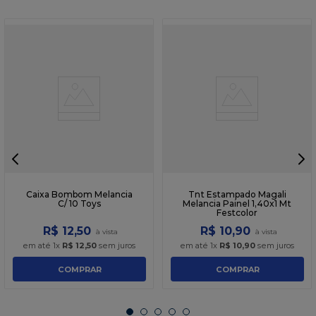
Caixa Bombom Melancia
Tnt Estampado Magali
C/ 10 Toys
Melancia Painel 1,40x1 Mt
Festcolor
R$
12
,
50
R$
10
,
90
em até
1
x
R$
12
,
50
sem juros
em até
1
x
R$
10
,
90
sem juros
COMPRAR
COMPRAR