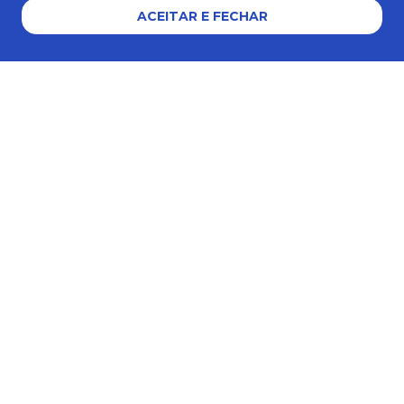
ACEITAR E FECHAR
Formas de pagamento
Certificados e segurança