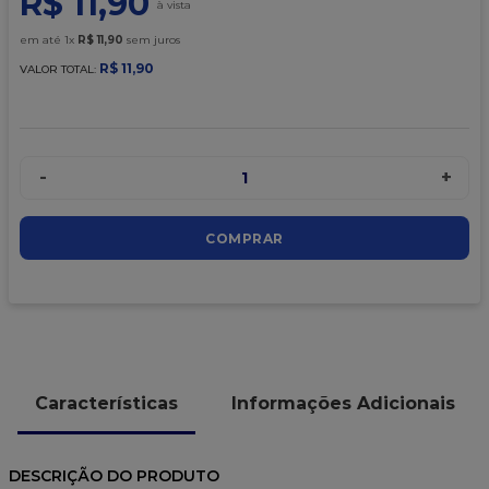
R$
11
,
90
9
º
caixa kraft
em até
1
x
R$
11
,
90
sem juros
10
º
chocolate
R$
11
,
90
VALOR TOTAL:
-
+
1
COMPRAR
Características
Informações Adicionais
DESCRIÇÃO DO PRODUTO