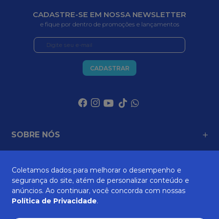
CADASTRE-SE EM NOSSA NEWSLETTER
e fique por dentro de promoções e lançamentos
CADASTRAR
SOBRE NÓS
Coletamos dados para melhorar o desempenho e
ATENDIMENTO
segurança do site, atém de personalizar conteúdo e
anúncios. Ao continuar, você concorda com nossas
Política de Privacidade
.
AJUDA E SUPORTE