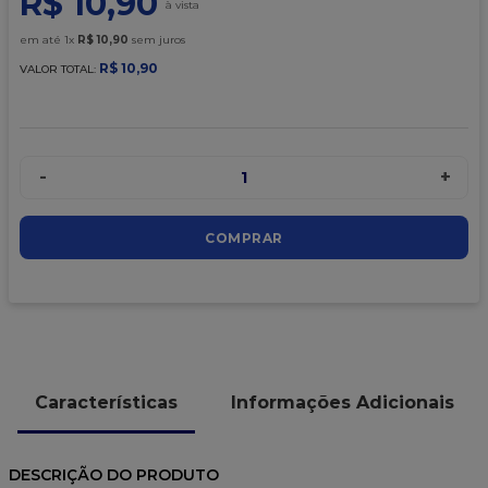
R$
10
,
90
9
º
caixa kraft
em até
1
x
R$
10
,
90
sem juros
10
º
chocolate
R$
10
,
90
VALOR TOTAL:
-
+
1
COMPRAR
Características
Informações Adicionais
DESCRIÇÃO DO PRODUTO