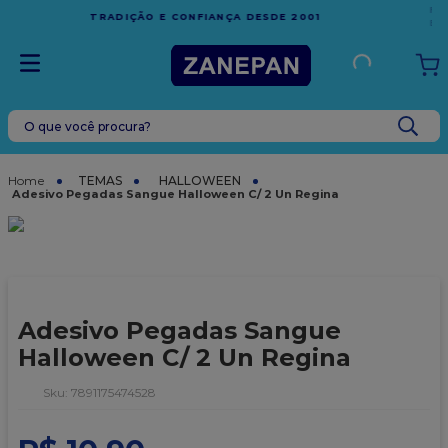
FRETE GRÁTIS
EM COMPRAS ACIMA DE R$1.000,00 PARA O
ESPÍRITO SANTO
O que você procura?
TERMOS MAIS BUSCADOS
1
º
leite condensado
TEMAS
HALLOWEEN
Adesivo Pegadas Sangue Halloween C/ 2 Un Regina
2
º
caixa
3
º
top harald
4
º
vela
5
º
bala
Adesivo Pegadas Sangue
6
º
granulado
Halloween C/ 2 Un Regina
7
º
vabene
:
7891175474528
8
º
sacola