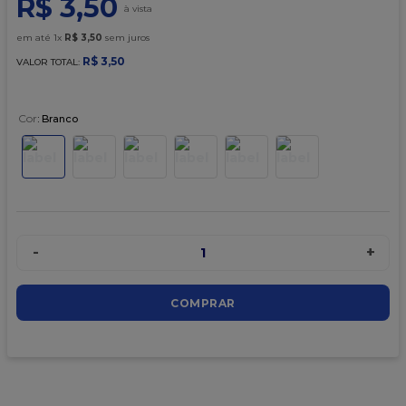
R$
3
,
50
9
º
caixa kraft
10
º
chocolate
em até
1
x
R$
3
,
50
sem juros
R$
3
,
50
VALOR TOTAL:
Cor
:
Branco
-
+
1
COMPRAR