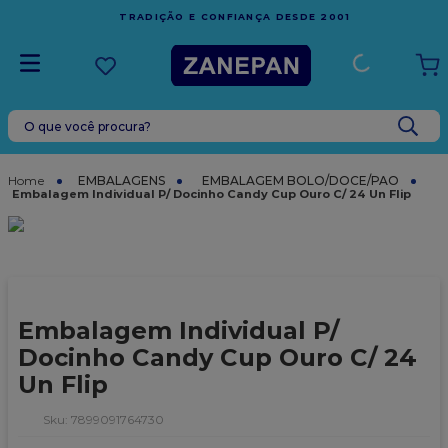
FRETE GRÁTIS
EM COMPRAS ACIMA DE R$1.000,00 PA
001
ESPÍRITO SANTO
O que você procura?
TERMOS MAIS BUSCADOS
1
º
leite condensado
EMBALAGENS
EMBALAGEM BOLO/DOCE/PAO
Embalagem Individual P/ Docinho Candy Cup Ouro C/ 24 Un Flip
2
º
caixa
3
º
top harald
4
º
vela
5
º
bala
Embalagem Individual P/
6
º
sacola
Docinho Candy Cup Ouro C/ 24
Un Flip
7
º
vabene
8
º
granulado
:
7899091764730