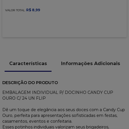
9
º
caixa kraft
R$
8
,
99
VALOR TOTAL:
10
º
chocolate
Características
Informações Adicionais
DESCRIÇÃO DO PRODUTO
EMBALAGEM INDIVIDUAL P/ DOCINHO CANDY CUP
OURO C/ 24 UN FLIP
Dê um toque de elegância aos seus doces com a Candy Cup
Ouro, perfeita para apresentações sofisticadas em festas,
casamentos, eventos e confeitaria.
Esses potinhos individuais valorizam seus brigadeiros,