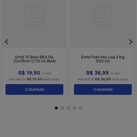
Emb. P/ Bolo B50 Ra
Emb Paes Mix Lisa 2 Kg
22x13cm C/ 10 Un Bwb
500 Un
R$
19
,
90
R$
36
,
99
em até
1
x
R$
19
,
90
sem juros
em até
1
x
R$
36
,
99
sem juros
COMPRAR
COMPRAR