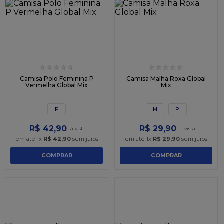
☆
☆
☆
☆
☆
☆
☆
☆
☆
☆
Camisa Polo Feminina P
Camisa Malha Roxa Global
Vermelha Global Mix
Mix
P
M
P
R$
42
,
90
R$
29
,
90
em até
1
x
R$
42
,
90
sem juros
em até
1
x
R$
29
,
90
sem juros
COMPRAR
COMPRAR