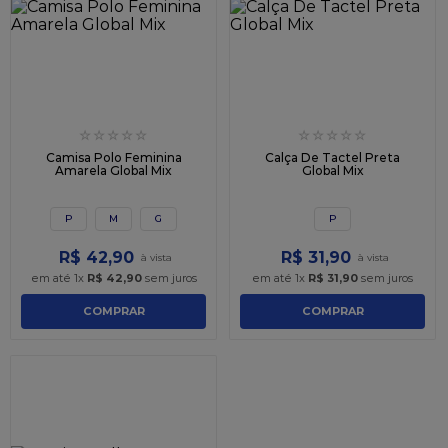
☆
☆
☆
☆
☆
☆
☆
☆
☆
☆
Camisa Polo Feminina
Calça De Tactel Preta
Amarela Global Mix
Global Mix
P
M
G
P
R$
42
,
90
R$
31
,
90
em até
1
x
R$
42
,
90
sem juros
em até
1
x
R$
31
,
90
sem juros
COMPRAR
COMPRAR