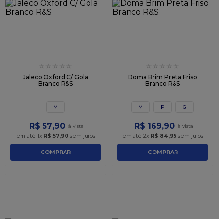
☆
☆
☆
☆
☆
☆
☆
☆
☆
☆
Jaleco Oxford C/ Gola
Doma Brim Preta Friso
Branco R&S
Branco R&S
M
M
P
G
R$
57
,
90
R$
169
,
90
em até
1
x
R$
57
,
90
sem juros
em até
2
x
R$
84
,
95
sem juros
COMPRAR
COMPRAR