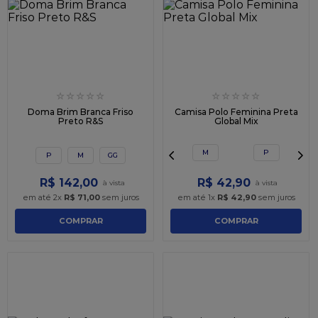
9
º
caixa kraft
10
º
chocolate
☆
☆
☆
☆
☆
☆
☆
☆
☆
☆
Doma Brim Branca Friso
Camisa Polo Feminina Preta
Preto R&S
Global Mix
M
P
P
M
GG
R$
142
,
00
R$
42
,
90
em até
2
x
R$
71
,
00
sem juros
em até
1
x
R$
42
,
90
sem juros
COMPRAR
COMPRAR