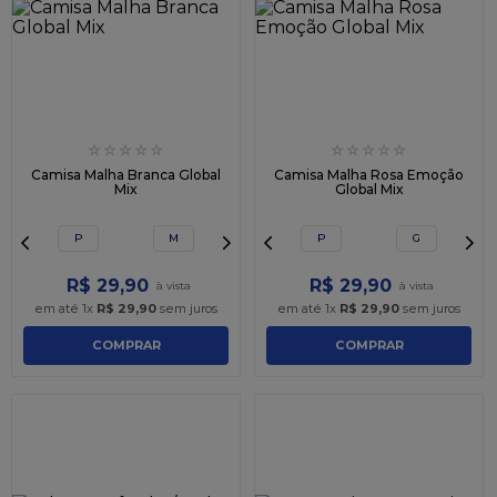
☆
☆
☆
☆
☆
☆
☆
☆
☆
☆
Camisa Malha Branca Global
Camisa Malha Rosa Emoção
Mix
Global Mix
P
M
P
G
R$
29
,
90
R$
29
,
90
em até
1
x
R$
29
,
90
sem juros
em até
1
x
R$
29
,
90
sem juros
COMPRAR
COMPRAR