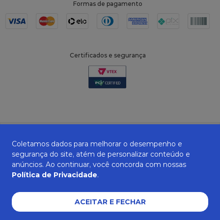
Formas de pagamento
Certificados e segurança
Coletamos dados para melhorar o desempenho e
segurança do site, atém de personalizar conteúdo e
anúncios. Ao continuar, você concorda com nossas
Política de Privacidade
.
ZANEPAN 2022 | CNPJ: 04.319.228/0001-08 | AVENIDA MAURO MIRANDA
MADUREIRA, 514 - ELPÍDIO VOLPINI - CACHOEIRO DE ITAPEMIRIM - ES | CEP
29309-712
ACEITAR E FECHAR