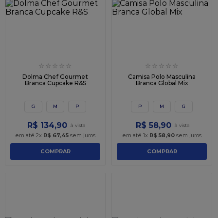
☆
☆
☆
☆
☆
☆
☆
☆
☆
☆
Dolma Chef Gourmet
Camisa Polo Masculina
Branca Cupcake R&S
Branca Global Mix
G
M
P
P
M
G
R$
134
,
90
R$
58
,
90
em até
2
x
R$
67
,
45
sem juros
em até
1
x
R$
58
,
90
sem juros
COMPRAR
COMPRAR