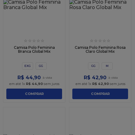
☆
☆
☆
☆
☆
☆
☆
☆
☆
☆
Camisa Polo Feminina
Camisa Polo Feminina Rosa
Branca Global Mix
Claro Global Mix
EXG
GG
GG
M
R$
44
,
90
R$
42
,
90
em até
1
x
R$
44
,
90
sem juros
em até
1
x
R$
42
,
90
sem juros
COMPRAR
COMPRAR