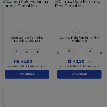
☆
☆
☆
☆
☆
☆
☆
☆
☆
☆
Camisa Polo Feminina
Camisa Polo Feminina Pink
Laranja Global Mix
Global Mix
P
M
G
M
P
R$
42
,
90
R$
42
,
90
em até
1
x
R$
42
,
90
sem juros
em até
1
x
R$
42
,
90
sem juros
COMPRAR
COMPRAR