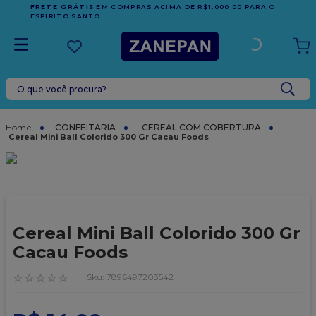
FRETE GRÁTIS
EM COMPRAS ACIMA DE R$1.000,00 PARA O
ESPÍRITO SANTO
O que você procura?
TERMOS MAIS BUSCADOS
1
º
leite condensado
CONFEITARIA
CEREAL COM COBERTURA
Cereal Mini Ball Colorido 300 Gr Cacau Foods
2
º
caixa
3
º
top harald
4
º
vela
5
º
bala
Cereal Mini Ball Colorido 300 Gr
6
º
sacola
Cacau Foods
7
º
vabene
☆
☆
☆
☆
☆
:
7896497203542
8
º
granulado