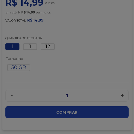
R$
14
,
99
9
º
caixa kraft
10
º
chocolate
em até
1
x
R$
14
,
99
sem juros
R$
14
,
99
VALOR TOTAL:
QUANTIDADE FECHADA
1
1
12
Tamanho
50 GR
-
+
1
COMPRAR