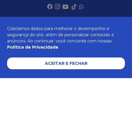
SOBRE NÓS
Coletamos dados para melhorar o desempenho e
segurança do site, atém de personalizar conteúdo e
anúncios. Ao continuar, você concorda com nossas
Política de Privacidade
.
ATENDIMENTO
ACEITAR E FECHAR
AJUDA E SUPORTE
Formas de pagamento