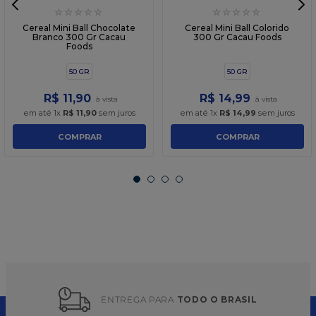
☆
☆
☆
☆
☆
☆
☆
☆
☆
☆
Cereal Mini Ball Chocolate
Cereal Mini Ball Colorido
Branco 300 Gr Cacau
300 Gr Cacau Foods
Foods
50 GR
50 GR
R$
11
,
90
R$
14
,
99
em até
1
x
R$
11
,
90
sem juros
em até
1
x
R$
14
,
99
sem juros
COMPRAR
COMPRAR
ENTREGA PARA 
TODO O BRASIL